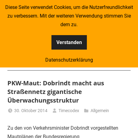
Zum
Diese Seite verwendet Cookies, um die Nutzerfreundlichkeit
Inhalt
zu verbessern. Mit der weiteren Verwendung stimmen Sie
springen
dem zu.
Verstanden
Kompass
Datenschutzerklärung
–
Menü
Zeitung
PKW-Maut: Dobrindt macht aus
Straßennetz gigantische
für
Überwachungsstruktur
Piraten
30. Oktober 2014
Timecodex
Allgemein
Zu den von Verkehrsminister Dobrindt vorgestellten
Mautplänen der Bundesregierung