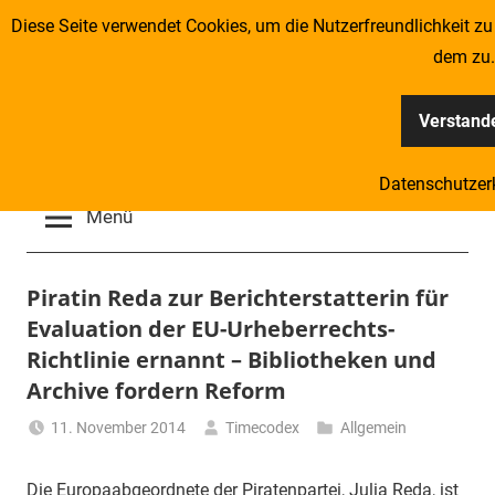
Zum
Diese Seite verwendet Cookies, um die Nutzerfreundlichkeit z
Inhalt
dem zu.
springen
Verstand
Kompass
Datenschutzer
–
Menü
Zeitung
Piratin Reda zur Berichterstatterin für
Evaluation der EU-Urheberrechts-
für
Richtlinie ernannt – Bibliotheken und
Piraten
Archive fordern Reform
11. November 2014
Timecodex
Allgemein
Die Europaabgeordnete der Piratenpartei, Julia Reda, ist