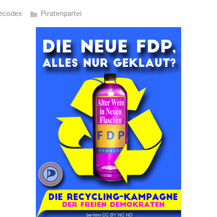
ecodex
Piratenpartei