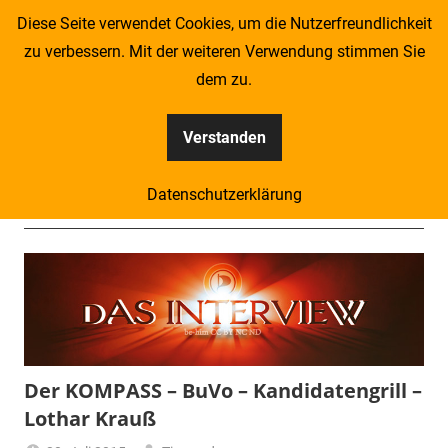
Zum
Diese Seite verwendet Cookies, um die Nutzerfreundlichkeit
Inhalt
zu verbessern. Mit der weiteren Verwendung stimmen Sie
springen
dem zu.
Verstanden
Kompass
Datenschutzerklärung
–
Menü
Zeitung
für
Piraten
Der KOMPASS – BuVo – Kandidatengrill –
Lothar Krauß