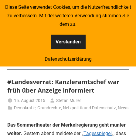
Zum
Diese Seite verwendet Cookies, um die Nutzerfreundlichkeit
Inhalt
zu verbessern. Mit der weiteren Verwendung stimmen Sie
springen
dem zu.
Verstanden
Kompass
Datenschutzerklärung
–
Menü
Zeitung
#Landesverrat: Kanzleramtschef war
früh über Anzeige informiert
für
15. August 2015
Stefan Müller
Piraten
Demokratie
,
Grundrechte
,
Netzpolitik und Datenschutz
,
News
Das Sommertheater der Merkelregierung geht munter
weiter.
Gestern abend meldete der „
Tagesspiegel
„, dass