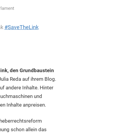
rlament
nk
#SaveTheLink
link, den Grundbaustein
lia Reda auf ihrem Blog.
f andere Inhalte. Hinter
: Suchmaschinen und
en Inhalte anpreisen.
rheberrechtsreform
ung schon allein das