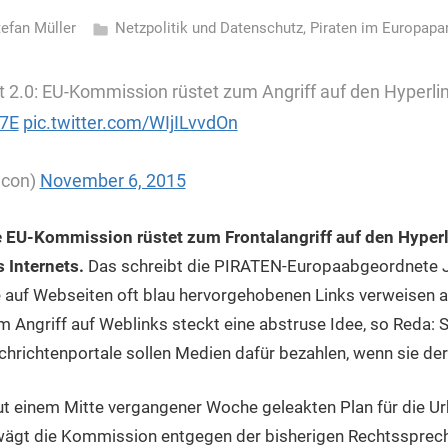
tefan Müller
Netzpolitik und Datenschutz
,
Piraten im Europapa
 2.0: EU-Kommission rüstet zum Angriff auf den Hyperli
f7E
pic.twitter.com/WIjILvvdOn
icon)
November 6, 2015
e EU-Kommission rüstet zum Frontalangriff auf den Hyper
 Internets.
Das schreibt die PIRATEN-Europaabgeordnete Ju
 auf Webseiten oft blau hervorgehobenen Links verweisen au
m Angriff auf Weblinks steckt eine abstruse Idee, so Reda
hrichtenportale sollen Medien dafür bezahlen, wenn sie der
ut einem Mitte vergangener Woche geleakten Plan für die U
wägt die Kommission entgegen der bisherigen Rechtssprech