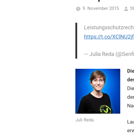
für
9. November 2015
S
Piraten
Leistungsschutzrecht
https://t.co/XClNU2j
— Julia Reda (@Senf
Di
des
Die
de
Nac
Juli Reda
La
er