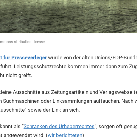
ommons Attribution License
 für Presseverleger
wurde von der alten Unions/FDP-Bund
eführt. Leistungsschutzrechte kommen immer dann zum Zu
 nicht greift.
 kleine Ausschnitte aus Zeitungsartikeln und Verlagswebseit
in Suchmaschinen oder Linksammlungen auftauchen. Nach wie
usschnitte” sowie der Link an sich.
kannt als “
Schranken des Urheberrechtes
“, sorgen oft genu
t angewendet wird. (
wir berichteten
)