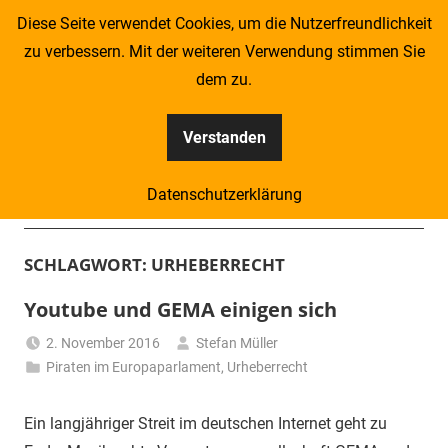
Zum
Diese Seite verwendet Cookies, um die Nutzerfreundlichkeit
Inhalt
zu verbessern. Mit der weiteren Verwendung stimmen Sie
springen
dem zu.
Verstanden
Kompass
Datenschutzerklärung
–
Menü
Zeitung
SCHLAGWORT:
URHEBERRECHT
für
Youtube und GEMA einigen sich
Piraten
2. November 2016
Stefan Müller
Piraten im Europaparlament
,
Urheberrecht
Ein langjähriger Streit im deutschen Internet geht zu