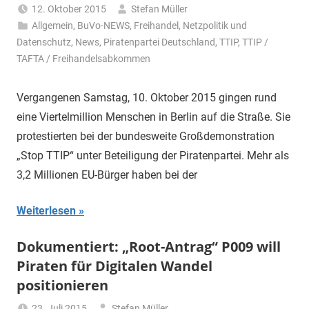
12. Oktober 2015
Stefan Müller
Allgemein
,
BuVo-NEWS
,
Freihandel
,
Netzpolitik und
Datenschutz
,
News
,
Piratenpartei Deutschland
,
TTIP
,
TTIP /
TAFTA / Freihandelsabkommen
Vergangenen Samstag, 10. Oktober 2015 gingen rund
eine Viertelmillion Menschen in Berlin auf die Straße. Sie
protestierten bei der bundesweite Großdemonstration
„Stop TTIP“ unter Beteiligung der Piratenpartei. Mehr als
3,2 Millionen EU-Bürger haben bei der
Weiterlesen
Dokumentiert: „Root-Antrag“ P009 will
Piraten für Digitalen Wandel
positionieren
23. Juli 2015
Stefan Müller