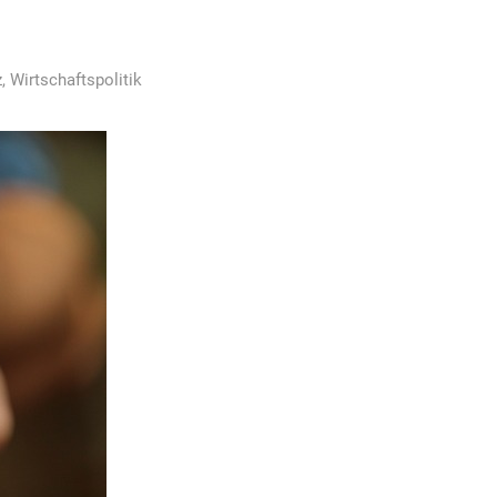
z
,
Wirtschaftspolitik