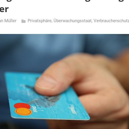
er
an Müller
Privatsphäre
,
Überwachungsstaat
,
Verbraucherschut