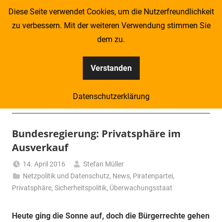
Zum
Diese Seite verwendet Cookies, um die Nutzerfreundlichkeit
Inhalt
zu verbessern. Mit der weiteren Verwendung stimmen Sie
springen
dem zu.
Verstanden
Kompass
Datenschutzerklärung
–
Menü
Zeitung
Bundesregierung: Privatsphäre im
Ausverkauf
für
14. April 2016
Stefan Müller
Piraten
Netzpolitik und Datenschutz
,
News
,
Piratenpartei
,
Privatsphäre
,
Sicherheitspolitik
,
Überwachungsstaat
Heute ging die Sonne auf, doch die Bürgerrechte gehen