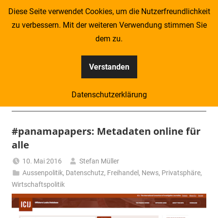
Zum
Diese Seite verwendet Cookies, um die Nutzerfreundlichkeit
Inhalt
zu verbessern. Mit der weiteren Verwendung stimmen Sie
springen
dem zu.
Verstanden
Kompass
Datenschutzerklärung
–
Menü
Zeitung
#panamapapers: Metadaten online für
alle
für
10. Mai 2016
Stefan Müller
Piraten
Aussenpolitik
,
Datenschutz
,
Freihandel
,
News
,
Privatsphäre
,
Wirtschaftspolitik