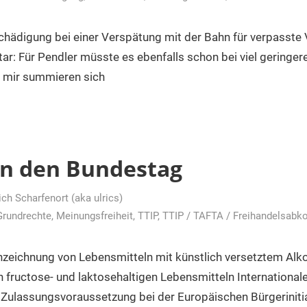
hädigung bei einer Verspätung mit der Bahn für verpasste
r: Für Pendler müsste es ebenfalls schon bei viel geringer
 mir summieren sich
an den Bundestag
ich Scharfenort (aka ulrics)
Grundrechte
,
Meinungsfreiheit
,
TTIP
,
TTIP / TAFTA / Freihandelsab
zeichnung von Lebensmitteln mit künstlich versetztem Alk
 fructose- und laktosehaltigen Lebensmitteln Internationa
 Zulassungsvoraussetzung bei der Europäischen Bürgerinitia