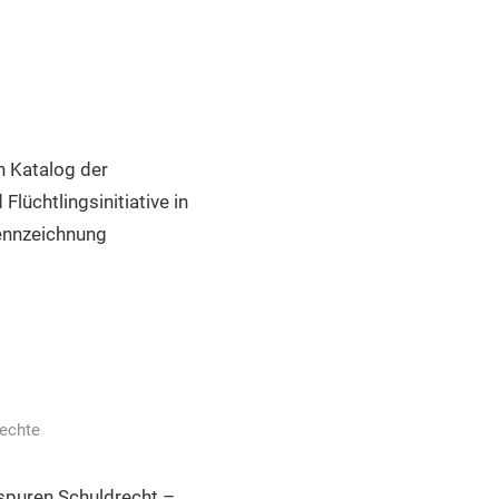
n Katalog der
lüchtlingsinitiative in
ennzeichnung
echte
spuren Schuldrecht –