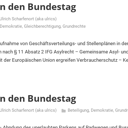
an den Bundestag
Ulrich Scharfenort (aka ulrics)
Demokratie
,
Gleichberechtigung
,
Grundrechte
ufnahme von Geschäftsverteilungs- und Stellenplänen in de
n nach § 11 Absatz 2 IFG Asylrecht – Gemeinsame Asyl- und F
 der Europäischen Union ergreifen Verbraucherschutz – K
an den Bundestag
Ulrich Scharfenort (aka ulrics)
Beteiligung
,
Demokratie
,
Grundr
– Ahndung des unerlaubten Parkens auf Radwegen und Bus