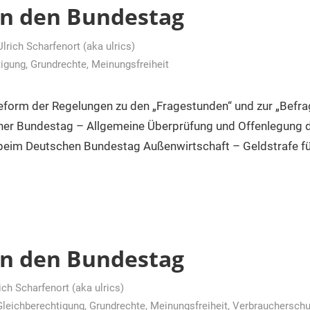
an den Bundestag
Ulrich Scharfenort (aka ulrics)
tigung
,
Grundrechte
,
Meinungsfreiheit
form der Regelungen zu den „Fragestunden“ und zur „Befra
er Bundestag – Allgemeine Überprüfung und Offenlegung de
beim Deutschen Bundestag Außenwirtschaft – Geldstrafe f
an den Bundestag
ich Scharfenort (aka ulrics)
Gleichberechtigung
,
Grundrechte
,
Meinungsfreiheit
,
Verbraucherschu