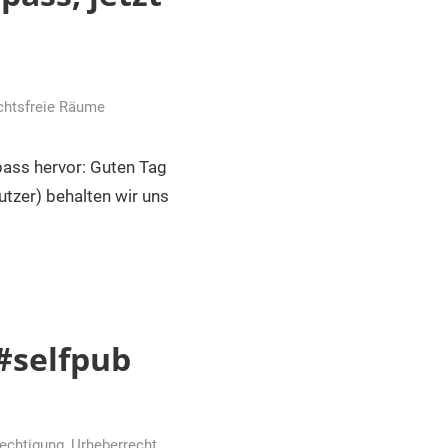
chtsfreie Räume
ass hervor: Guten Tag
utzer) behalten wir uns
#selfpub
echtigung
,
Urheberrecht