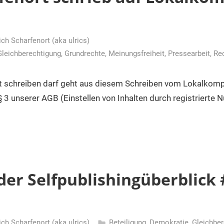
ich Scharfenort (aka ulrics)
Gleichberechtigung
,
Grundrechte
,
Meinungsfreiheit
,
Pressearbeit
,
Re
t schreiben darf geht aus diesem Schreiben vom Lokalkomp
3 unserer AGB (Einstellen von Inhalten durch registrierte N
er Selfpublishingüberblick 
ich Scharfenort (aka ulrics)
Beteiligung
,
Demokratie
,
Gleichber