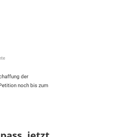
hte
schaffung der
Petition noch bis zum
pass, jetzt