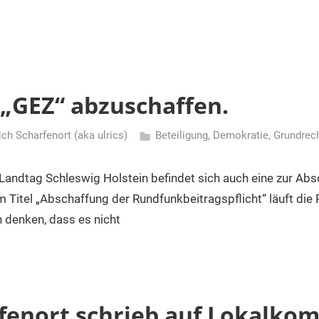
 „GEZ“ abzuschaffen.
ich Scharfenort (aka ulrics)
Beteiligung
,
Demokratie
,
Grundrec
 Landtag Schleswig Holstein befindet sich auch eine zur Ab
 Titel „Abschaffung der Rundfunkbeitragspflicht“ läuft die 
 denken, dass es nicht
fenort schrieb auf Lokalkom