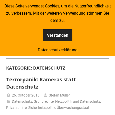
Zum
Diese Seite verwendet Cookies, um die Nutzerfreundlichkeit
Inhalt
zu verbessern. Mit der weiteren Verwendung stimmen Sie
springen
dem zu.
Verstanden
Kompass
Datenschutzerklärung
–
Menü
Zeitung
KATEGORIE:
DATENSCHUTZ
für
Terrorpanik: Kameras statt
Datenschutz
Piraten
26. Oktober 2016
Stefan Müller
Datenschutz
,
Grundrechte
,
Netzpolitik und Datenschutz
,
Privatsphäre
,
Sicherheitspolitik
,
Überwachungsstaat