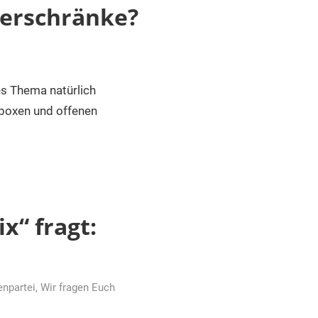
herschränke?
es Thema natürlich
eboxen und offenen
x“ fragt:
enpartei
,
Wir fragen Euch