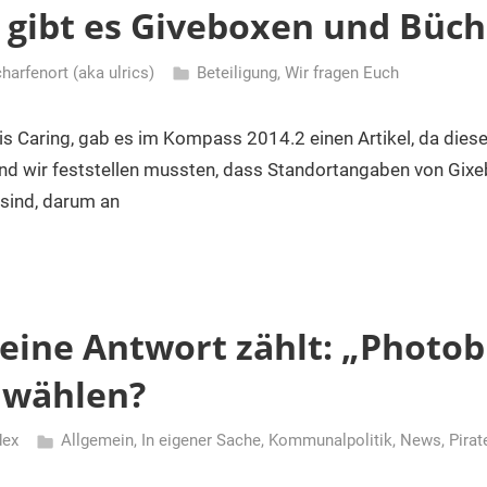
gibt es Giveboxen und Büc
charfenort (aka ulrics)
Beteiligung
,
Wir fragen Euch
s Caring, gab es im Kompass 2014.2 einen Artikel, da dies
 und wir feststellen mussten, dass Standortangaben von Gix
 sind, darum an
ine Antwort zählt: „Photobi
h wählen?
dex
Allgemein
,
In eigener Sache
,
Kommunalpolitik
,
News
,
Pirat