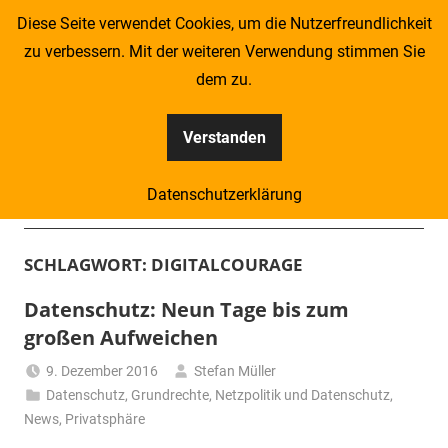
Zum
Diese Seite verwendet Cookies, um die Nutzerfreundlichkeit
Inhalt
zu verbessern. Mit der weiteren Verwendung stimmen Sie
springen
dem zu.
Verstanden
Kompass
Datenschutzerklärung
–
Menü
Zeitung
SCHLAGWORT:
DIGITALCOURAGE
für
Datenschutz: Neun Tage bis zum
großen Aufweichen
Piraten
9. Dezember 2016
Stefan Müller
Datenschutz
,
Grundrechte
,
Netzpolitik und Datenschutz
,
News
,
Privatsphäre