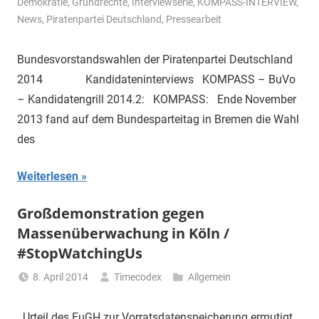
Demokratie
,
Grundrechte
,
Interviewserie
,
KOMPASS-INTERVIEW
,
News
,
Piratenpartei Deutschland
,
Pressearbeit
Bundesvorstandswahlen der Piratenpartei Deutschland
2014 Kandidateninterviews KOMPASS – BuVo
– Kandidatengrill 2014.2: KOMPASS: Ende November
2013 fand auf dem Bundesparteitag in Bremen die Wahl
des
Weiterlesen
Großdemonstration gegen
Massenüberwachung in Köln /
#StopWatchingUs
8. April 2014
Timecodex
Allgemein
Urteil des EuGH zur Vorratsdatenspeicherung ermutigt