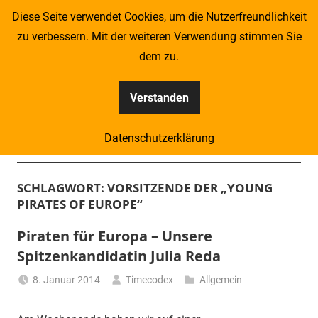
Zum
Diese Seite verwendet Cookies, um die Nutzerfreundlichkeit
Inhalt
zu verbessern. Mit der weiteren Verwendung stimmen Sie
springen
dem zu.
Verstanden
Kompass
Datenschutzerklärung
–
Menü
Zeitung
SCHLAGWORT:
VORSITZENDE DER „YOUNG
PIRATES OF EUROPE“
für
Piraten für Europa – Unsere
Piraten
Spitzenkandidatin Julia Reda
8. Januar 2014
Timecodex
Allgemein