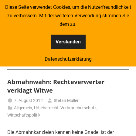
Zum
Diese Seite verwendet Cookies, um die Nutzerfreundlichkeit
Inhalt
zu verbessern. Mit der weiteren Verwendung stimmen Sie
springen
dem zu.
Verstanden
Kompass
Datenschutzerklärung
–
Menü
Zeitung
Abmahnwahn: Rechteverwerter
verklagt Witwe
für
7. August 2012
Stefan Müller
Piraten
Allgemein
,
Urheberrecht
,
Verbraucherschutz
,
Wirtschaftspolitik
Die Abmahnkanzleien kennen keine Gnade: ist der