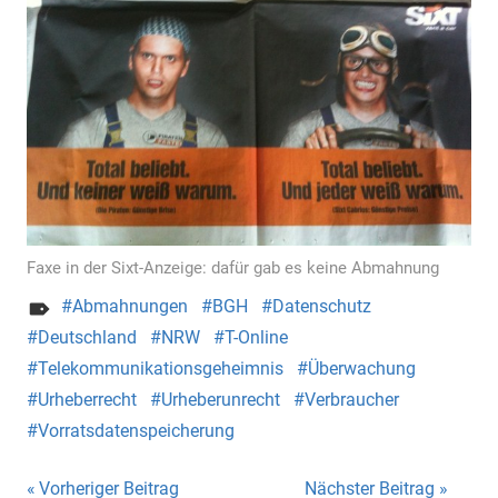
Faxe in der Sixt-Anzeige: dafür gab es keine Abmahnung
Abmahnungen
BGH
Datenschutz
Deutschland
NRW
T-Online
Telekommunikationsgeheimnis
Überwachung
Urheberrecht
Urheberunrecht
Verbraucher
Vorratsdatenspeicherung
Beitragsnavigation
Vorheriger Beitrag
Nächster Beitrag