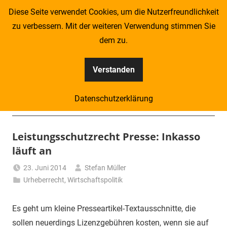
Zum
Diese Seite verwendet Cookies, um die Nutzerfreundlichkeit
Inhalt
zu verbessern. Mit der weiteren Verwendung stimmen Sie
springen
dem zu.
Verstanden
Kompass
Datenschutzerklärung
–
Menü
Zeitung
Leistungsschutzrecht Presse: Inkasso
läuft an
für
23. Juni 2014
Stefan Müller
Piraten
Urheberrecht
,
Wirtschaftspolitik
Es geht um kleine Presseartikel-Textausschnitte, die
sollen neuerdings Lizenzgebühren kosten, wenn sie auf