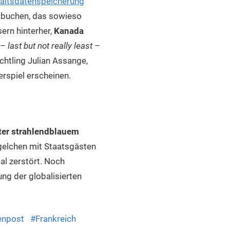
haltsdatenspeicherung
 buchen, das sowieso
ern hinterher,
Kanada
 –
last but not really least
–
chtling Julian Assange,
rspiel erscheinen.
nter strahlendblauem
gelchen mit Staatsgästen
al zerstört. Noch
ung der globalisierten
enpost
Frankreich