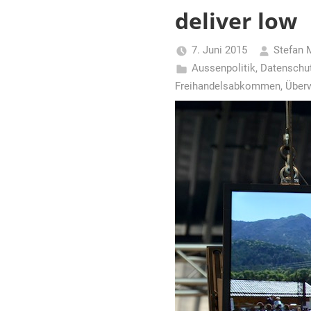
für
deliver low
Piraten
7. Juni 2015
Stefan 
Aussenpolitik
,
Datenschu
Freihandelsabkommen
,
Über