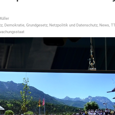
Müller
tz
,
Demokratie
,
Grundgesetz
,
Netzpolitik und Datenschutz
,
News
,
TT
wachungsstaat