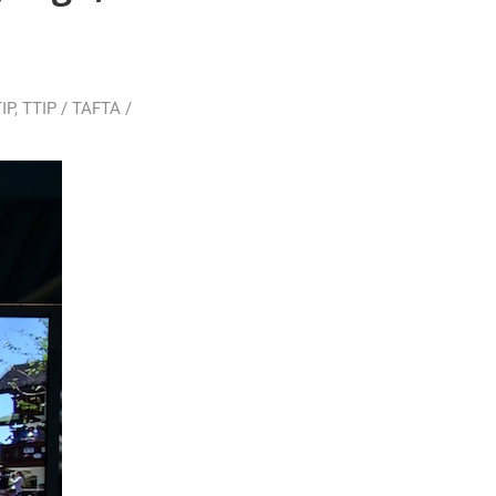
IP
,
TTIP / TAFTA /