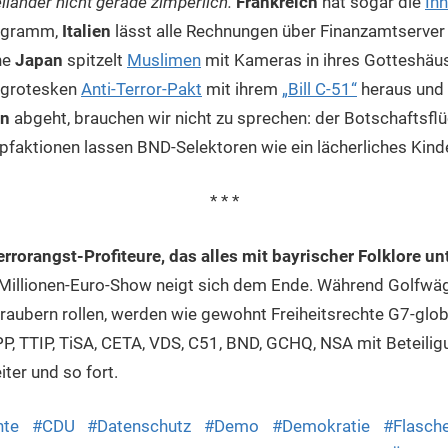
lländer nicht gerade zimperlich.
Frankreich
hat sogar die
In
ogramm,
Italien
lässt alle Rechnungen über Finanzamtserver
he
Japan
spitzelt
Muslimen
mit Kameras in ihres Gotteshäus
 grotesken
Anti-Terror-Pakt
mit ihrem
„Bill C-51“
heraus und
en
abgeht, brauchen wir nicht zu sprechen: der Botschaftsflü
aktionen lassen BND-Selektoren wie ein lächerliches Kinde
* * *
rrorangst-Profiteure, das alles mit bayrischer Folklore u
Millionen-Euro-Show neigt sich dem Ende. Während Golfwä
aubern rollen, werden wie gewohnt Freiheitsrechte G7-glob
TPP, TTIP, TiSA, CETA, VDS, C51, BND, GCHQ, NSA mit Beteilig
ter und so fort.
hte
CDU
Datenschutz
Demo
Demokratie
Flasch