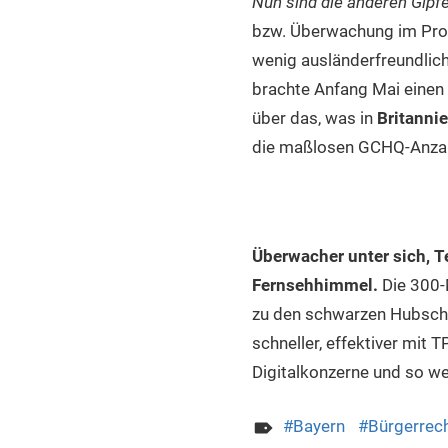
Nun sind die anderen Gipfe
bzw. Überwachung im Pr
wenig ausländerfreundlic
brachte Anfang Mai einen
über das, was in
Britanni
die maßlosen GCHQ-Anzapf
Überwacher unter sich, Te
Fernsehhimmel.
Die 300-
zu den schwarzen Hubschr
schneller, effektiver mit 
Digitalkonzerne und so wei
Bayern
Bürgerrec