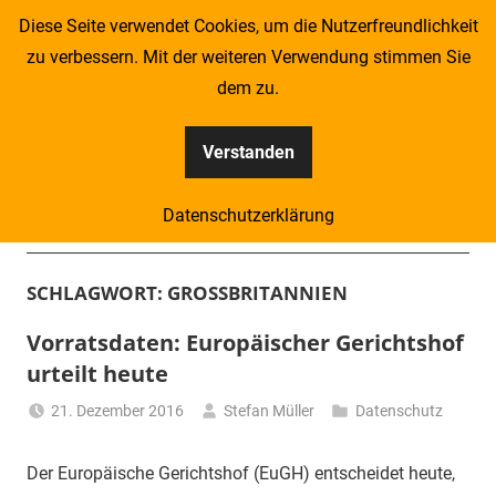
Zum
Diese Seite verwendet Cookies, um die Nutzerfreundlichkeit
Inhalt
zu verbessern. Mit der weiteren Verwendung stimmen Sie
springen
dem zu.
Verstanden
Kompass
Datenschutzerklärung
–
Menü
Zeitung
SCHLAGWORT:
GROSSBRITANNIEN
für
Vorratsdaten: Europäischer Gerichtshof
urteilt heute
Piraten
21. Dezember 2016
Stefan Müller
Datenschutz
Der Europäische Gerichtshof (EuGH) entscheidet heute,