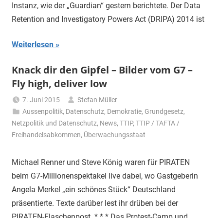
Instanz, wie der „Guardian“ gestern berichtete. Der Data
Retention and Investigatory Powers Act (DRIPA) 2014 ist
Weiterlesen
Knack dir den Gipfel – Bilder vom G7 –
Fly high, deliver low
7. Juni 2015
Stefan Müller
Aussenpolitik
,
Datenschutz
,
Demokratie
,
Grundgesetz
,
Netzpolitik und Datenschutz
,
News
,
TTIP
,
TTIP / TAFTA /
Freihandelsabkommen
,
Überwachungsstaat
Michael Renner und Steve König waren für PIRATEN
beim G7-Millionenspektakel live dabei, wo Gastgeberin
Angela Merkel „ein schönes Stück“ Deutschland
präsentierte. Texte darüber lest ihr drüben bei der
PIRATEN-Flaschenpost. * * * Das Protest-Camp und