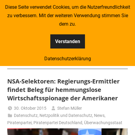
Zum
Diese Seite verwendet Cookies, um die Nutzerfreundlichkeit
Inhalt
zu verbessern. Mit der weiteren Verwendung stimmen Sie
springen
dem zu.
Verstanden
Kompass
Datenschutzerklärung
–
Menü
Zeitung
NSA-Selektoren: Regierungs-Ermittler
findet Beleg für hemmungslose
für
Wirtschaftsspionage der Amerikaner
Piraten
30. Oktober 2015
Stefan Müller
Datenschutz
,
Netzpolitik und Datenschutz
,
News
,
Piratenpartei
,
Piratenpartei Deutschland
,
Überwachungsstaat