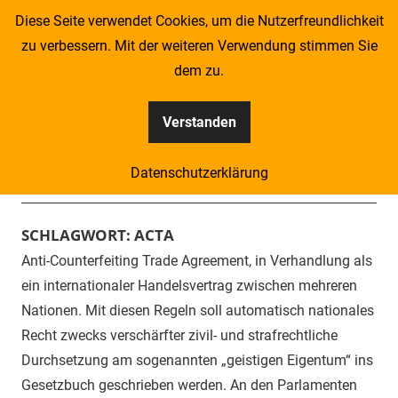
Zum
Diese Seite verwendet Cookies, um die Nutzerfreundlichkeit
Inhalt
zu verbessern. Mit der weiteren Verwendung stimmen Sie
springen
dem zu.
Verstanden
Kompass
Datenschutzerklärung
–
Menü
Zeitung
SCHLAGWORT:
ACTA
Anti-Counterfeiting Trade Agreement, in Verhandlung als
für
ein internationaler Handelsvertrag zwischen mehreren
Piraten
Nationen. Mit diesen Regeln soll automatisch nationales
Recht zwecks verschärfter zivil- und strafrechtliche
Durchsetzung am sogenannten „geistigen Eigentum“ ins
Gesetzbuch geschrieben werden. An den Parlamenten