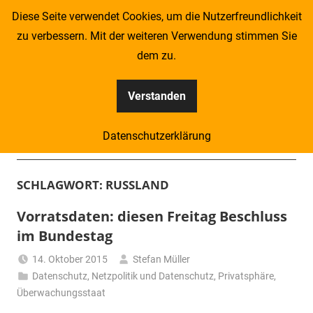
Zum
Diese Seite verwendet Cookies, um die Nutzerfreundlichkeit
Inhalt
zu verbessern. Mit der weiteren Verwendung stimmen Sie
springen
dem zu.
Verstanden
Kompass
Datenschutzerklärung
–
Menü
Zeitung
SCHLAGWORT:
RUSSLAND
für
Vorratsdaten: diesen Freitag Beschluss
im Bundestag
Piraten
14. Oktober 2015
Stefan Müller
Datenschutz
,
Netzpolitik und Datenschutz
,
Privatsphäre
,
Überwachungsstaat