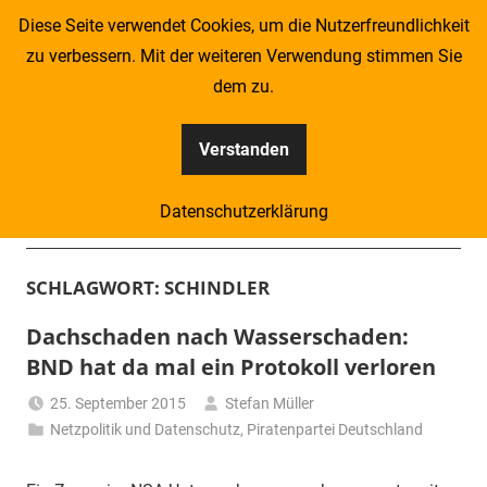
Zum
Diese Seite verwendet Cookies, um die Nutzerfreundlichkeit
Inhalt
zu verbessern. Mit der weiteren Verwendung stimmen Sie
springen
dem zu.
Verstanden
Kompass
Datenschutzerklärung
–
Menü
Zeitung
SCHLAGWORT:
SCHINDLER
für
Dachschaden nach Wasserschaden:
BND hat da mal ein Protokoll verloren
Piraten
25. September 2015
Stefan Müller
Netzpolitik und Datenschutz
,
Piratenpartei Deutschland