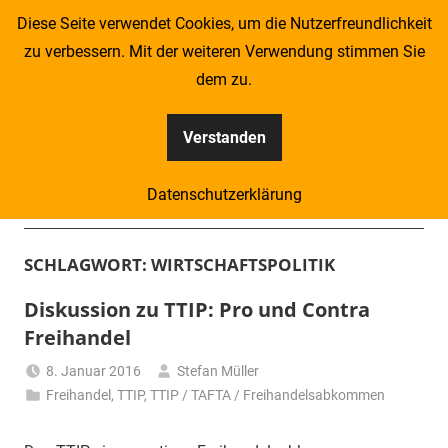
Zum
Diese Seite verwendet Cookies, um die Nutzerfreundlichkeit
Inhalt
zu verbessern. Mit der weiteren Verwendung stimmen Sie
springen
dem zu.
Verstanden
Kompass
Datenschutzerklärung
–
Menü
Zeitung
SCHLAGWORT:
WIRTSCHAFTSPOLITIK
für
Diskussion zu TTIP: Pro und Contra
Freihandel
Piraten
8. Januar 2016
Stefan Müller
Freihandel
,
TTIP
,
TTIP / TAFTA / Freihandelsabkommen