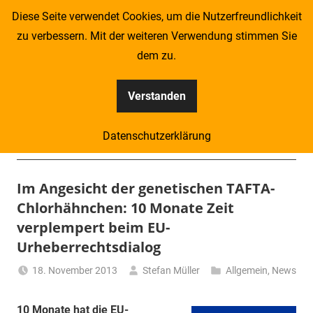
Zum
Diese Seite verwendet Cookies, um die Nutzerfreundlichkeit
Inhalt
zu verbessern. Mit der weiteren Verwendung stimmen Sie
springen
dem zu.
Verstanden
Kompass
Datenschutzerklärung
–
Menü
Zeitung
Im Angesicht der genetischen TAFTA-
Chlorhähnchen: 10 Monate Zeit
für
verplempert beim EU-
Piraten
Urheberrechtsdialog
18. November 2013
Stefan Müller
Allgemein
,
News
10 Monate hat die EU-