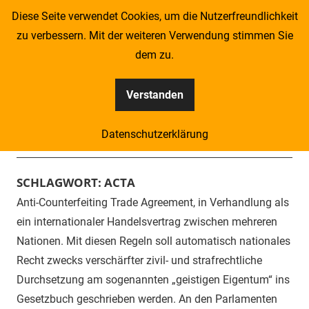
Zum
Diese Seite verwendet Cookies, um die Nutzerfreundlichkeit
Inhalt
zu verbessern. Mit der weiteren Verwendung stimmen Sie
springen
dem zu.
Verstanden
Kompass
Datenschutzerklärung
–
Menü
Zeitung
SCHLAGWORT:
ACTA
Anti-Counterfeiting Trade Agreement, in Verhandlung als
für
ein internationaler Handelsvertrag zwischen mehreren
Piraten
Nationen. Mit diesen Regeln soll automatisch nationales
Recht zwecks verschärfter zivil- und strafrechtliche
Durchsetzung am sogenannten „geistigen Eigentum“ ins
Gesetzbuch geschrieben werden. An den Parlamenten